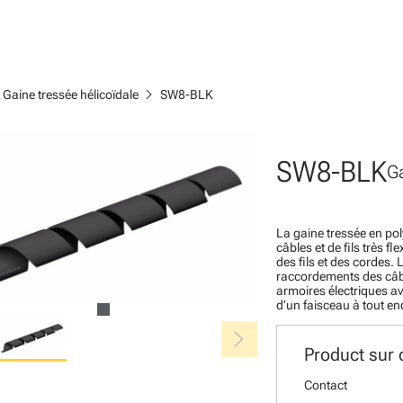
ht
chevron_right
Gaine tressée hélicoïdale
SW8-BLK
SW8-BLK
Ga
La gaine tressée en pol
câbles et de fils très f
des fils et des cordes. 
raccordements des câbl
armoires électriques av
d’un faisceau à tout end
chevron_right
Product sur
Contact