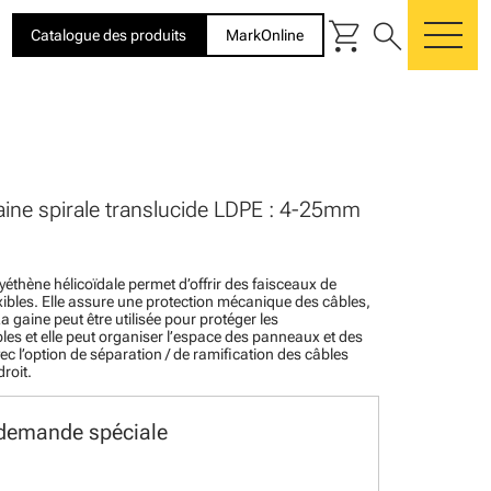
shopping_cart
search
Catalogue des produits
MarkOnline
me
ine spirale translucide LDPE : 4-25mm
yéthène hélicoïdale permet d’offrir des faisceaux de
lexibles. Elle assure une protection mécanique des câbles,
La gaine peut être utilisée pour protéger les
es et elle peut organiser l’espace des panneaux et des
ec l’option de séparation / de ramification des câbles
roit.
 demande spéciale