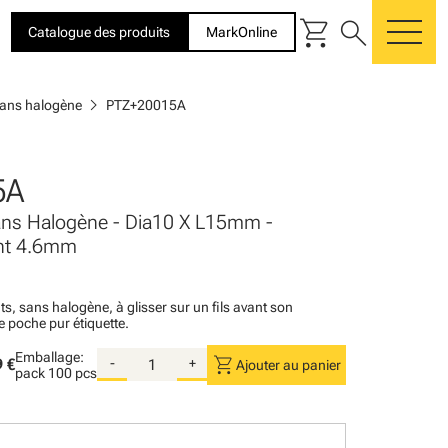
shopping_cart
search
Catalogue des produits
MarkOnline
me
chevron_right
sans halogène
PTZ+20015A
5A
ans Halogène - Dia10 X L15mm -
ent 4.6mm
s, sans halogène, à glisser sur un fils avant son
 poche pur étiquette.
Emballage:
shopping_cart
 €
-
+
Ajouter au panier
pack
100 pcs