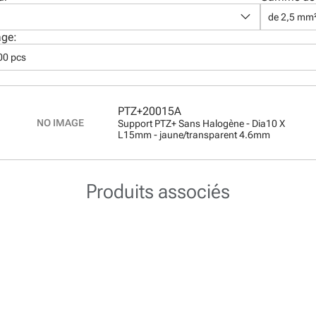
keyboard_arrow_down
de 2,5 mm
age:
00 pcs
PTZ+20015A
Support PTZ+ Sans Halogène - Dia10 X
L15mm - jaune/transparent 4.6mm
Produits associés