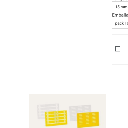
15 mm
Emball
pack 1