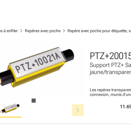
chevron_right
chevron_right
s à enfiler
Repères avec poche
Repère avec poche pour étiquette, 
PTZ+2001
Support PTZ+ S
jaune/transpar
Les repères transparent
connexion, munis d’une
chevron_right
11.69