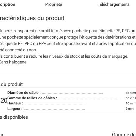
cription
Propriété
Téléchargements
ractéristiques du produit
Repere transparent de profil fermé avec pochette pour étiquette PF, PFC ou l
Une pochette spécialement conçue protege l’étiquette des détériorations et 
L'étiquette PF, PFC ou PP+ peut etre apposée avant et apres l’application du
été connecté ou non.
Ils contribuent a réduire les niveaux de stock et les couts de marquage.
Sans halogene
 du produit
Diamètre de câble :
de 4 m
Gamme de tailles de câbles :
de 2,5
+20
Hauteur :
10 mm
Largeur :
6 mm
s disponibles
ur
Gamme de t