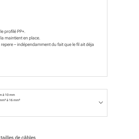
e profilé PP+.
la maintient en place.
 repere – indépendamment du fait que le fil ait déja
m à 10 mm
keyboard_arrow_down
 mm² à 16 mm²
ailles de câbles