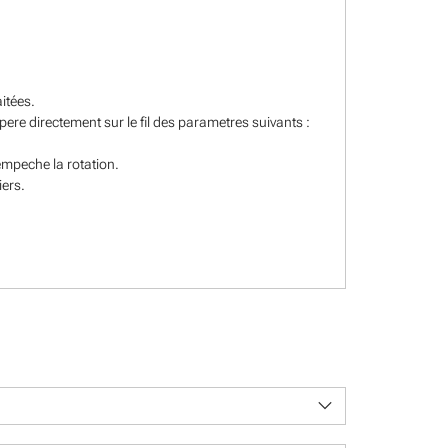
itées.
epere directement sur le fil des parametres suivants :
empeche la rotation.
iers.
keyboard_arrow_down