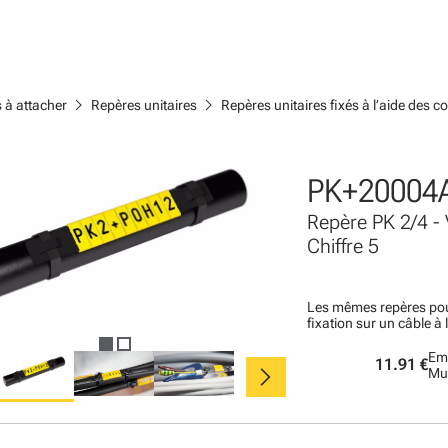
chevron_right
chevron_right
s à attacher
Repères unitaires
Repères unitaires fixés à l’aide des col
PK+20004
Repère PK 2/4 -
Chiffre 5
Les mêmes repères pou
fixation sur un câble à 
Em
chevron_right
11.91 €
Mu