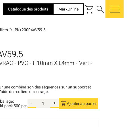
shopping_cart
search
Catalogue des produits
MarkOnline
me
chevron_right
liers
PK+20004AV59.5
AV59.5
 VRAC - PVC - H10mm X L4mm - Vert -
r une combinaison des séquences sur un support et
l’aide des colliers de serrage.
ballage:
shopping_cart
-
+
Ajouter au panier
lti-pack
500 pcs