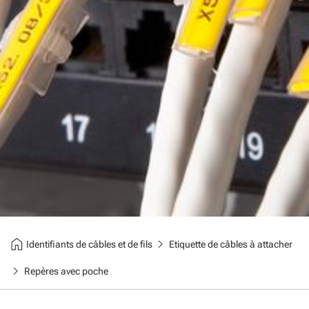
home
chevron_right
Identifiants de câbles et de fils
Etiquette de câbles à attacher
chevron_right
Repères avec poche