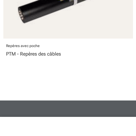
Repères avec poche
PTM - Repères des câbles
close
Votre panier