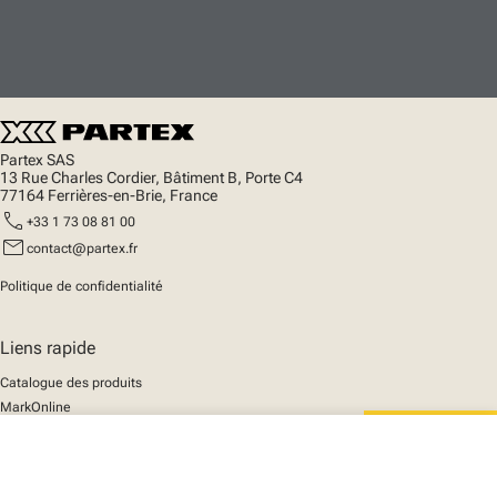
Partex SAS
13 Rue Charles Cordier, Bâtiment B, Porte C4
77164 Ferrières-en-Brie, France
call
+33 1 73 08 81 00
mail
contact@partex.fr
Politique de confidentialité
Liens rapide
Catalogue des produits
MarkOnline
Actualités
close
Support
Votre panier
We mark the future
A propos de nous