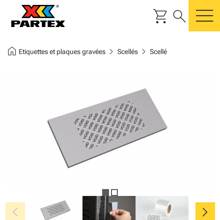
shopping_cart
search
m
home
chevron_right
chevron_right
Etiquettes et plaques gravées
Scellés
Scellé
chevron_left
chevron_right