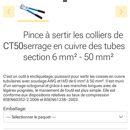
chevron_left
chevron_right
Pince à sertir les colliers de
CT50
serrage en cuivre des tubes
section 6 mm² - 50 mm²
C’est un outil à encliquetage, puissant pour sertir les cosses en cuivre
tubulaires avec soudage AWG et H/D de 6 mm² à 50 mm². Il est muni
d’un serrage octogonal et grâce à ses manches longues avec de
légères poignées, le maniement de l’outil est plus simple. Elle est
conforme aux dispositions relatives au taux de compression
BSEN60352-2:2006 et BSEN61238-:2003.
Emballage:
keyboard_arrow_down
--- Sélectionner le paquet ---