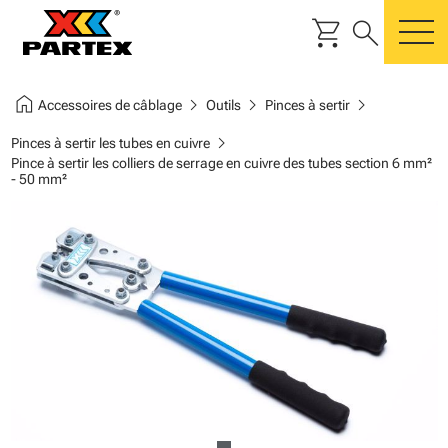
shopping_cart
search
m
home
chevron_right
chevron_right
chevron_right
Accessoires de câblage
Outils
Pinces à sertir
chevron_right
Pinces à sertir les tubes en cuivre
Pince à sertir les colliers de serrage en cuivre des tubes section 6 mm²
- 50 mm²