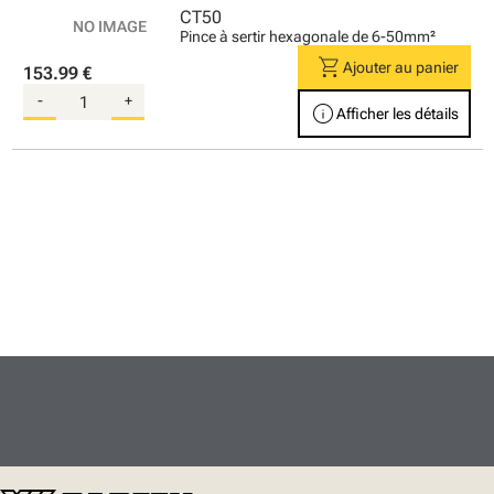
CT50
Pince à sertir hexagonale de 6-50mm²
shopping_cart
Ajouter au panier
153.99 €
-
+
info
Afficher les détails