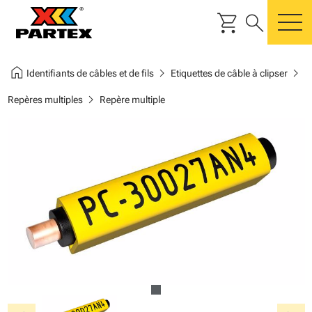
shopping_cart
search
m
home
chevron_right
chevron_right
Identifiants de câbles et de fils
Etiquettes de câble à clipser
chevron_right
Repères multiples
Repère multiple