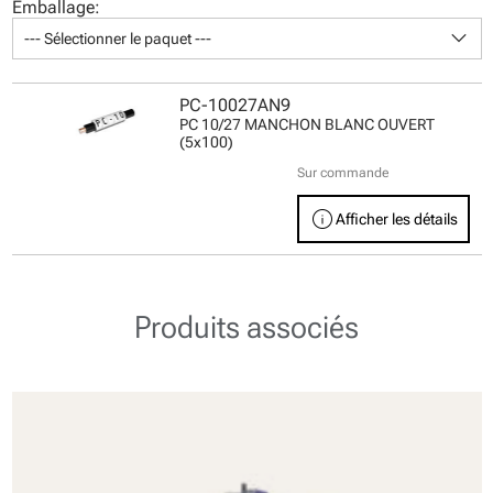
Emballage:
keyboard_arrow_down
--- Sélectionner le paquet ---
PC-10027AN9
PC 10/27 MANCHON BLANC OUVERT
(5x100)
Sur commande
info
Afficher les détails
Produits associés