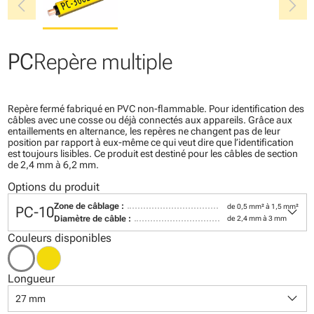
chevron_left
chevron_right
PC
Repère multiple
Repère fermé fabriqué en PVC non-flammable. Pour identification des
câbles avec une cosse ou déjà connectés aux appareils. Grâce aux
entaillements en alternance, les repères ne changent pas de leur
position par rapport à eux-même ce qui veut dire que l’identification
est toujours lisibles. Ce produit est destiné pour les câbles de section
de 2,4 mm à 6,2 mm.
Options du produit
keyboard_arrow_down
Zone de câblage :
de 0,5 mm² à 1,5 mm²
PC-10
Diamètre de câble :
de 2,4 mm à 3 mm
Couleurs disponibles
Longueur
keyboard_arrow_down
27 mm