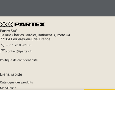
Partex SAS
13 Rue Charles Cordier, Bâtiment B, Porte C4
77164 Ferrières-en-Brie, France
call
+33 1 73 08 81 00
mail
contact@partex.fr
Politique de confidentialité
Liens rapide
Catalogue des produits
MarkOnline
Actualités
close
Support
Votre panier
We mark the future
A propos de nous
© 2025 Partex Marking Systems