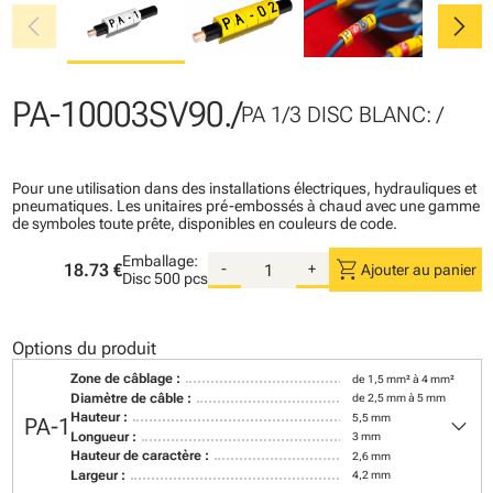
chevron_left
chevron_right
PA-10003SV90./
PA 1/3 DISC BLANC: /
Pour une utilisation dans des installations électriques, hydrauliques et
pneumatiques. Les unitaires pré-embossés à chaud avec une gamme
de symboles toute prête, disponibles en couleurs de code.
Emballage:
shopping_cart
18.73 €
-
+
Ajouter au panier
Disc
500 pcs
Options du produit
Zone de câblage :
de 1,5 mm² à 4 mm²
Diamètre de câble :
de 2,5 mm à 5 mm
keyboard_arrow_down
Hauteur :
5,5 mm
PA-1
Longueur :
3 mm
Hauteur de caractère :
2,6 mm
Largeur :
4,2 mm