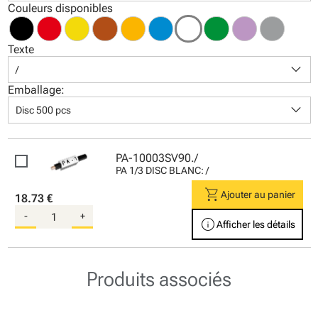
Couleurs disponibles
Texte
keyboard_arrow_down
/
Emballage:
keyboard_arrow_down
Disc 500 pcs
PA-10003SV90./
PA 1/3 DISC BLANC: /
shopping_cart
Ajouter au panier
18.73 €
-
+
info
Afficher les détails
Produits associés