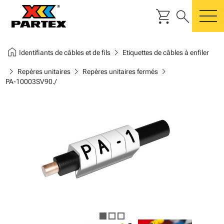
shopping_cart
search
m
home
chevron_right
Identifiants de câbles et de fils
Etiquettes de câbles à enfiler
chevron_right
chevron_right
chevron_right
Repères unitaires
Repères unitaires fermés
PA-10003SV90./