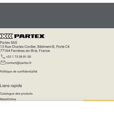
Partex SAS
13 Rue Charles Cordier, Bâtiment B, Porte C4
77164 Ferrières-en-Brie, France
call
+33 1 73 08 81 00
mail
contact@partex.fr
Politique de confidentialité
Liens rapide
Catalogue des produits
MarkOnline
Actualités
Support