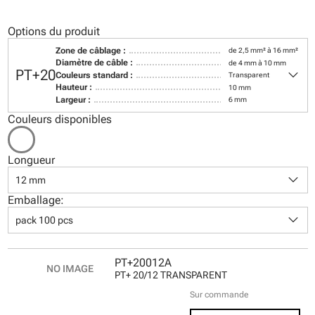
Options du produit
Zone de câblage :
de 2,5 mm² à 16 mm²
Diamètre de câble :
de 4 mm à 10 mm
keyboard_arrow_down
PT+20
Couleurs standard :
Transparent
Hauteur :
10 mm
Largeur :
6 mm
Couleurs disponibles
Longueur
keyboard_arrow_down
12 mm
Emballage:
keyboard_arrow_down
pack 100 pcs
PT+20012A
PT+ 20/12 TRANSPARENT
Sur commande