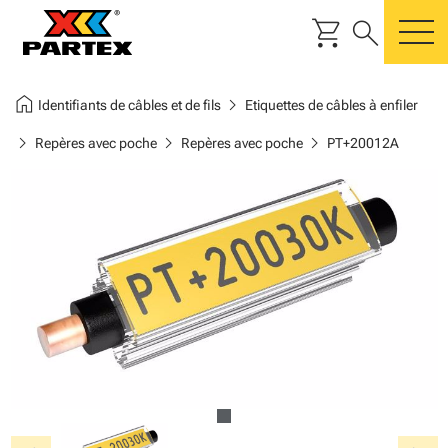
shopping_cart
search
m
home
chevron_right
Identifiants de câbles et de fils
Etiquettes de câbles à enfiler
chevron_right
chevron_right
chevron_right
Repères avec poche
Repères avec poche
PT+20012A