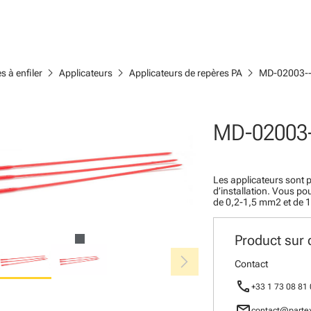
chevron_right
chevron_right
chevron_right
s à enfiler
Applicateurs
Applicateurs de repères PA
MD-02003--
MD-02003-
Les applicateurs sont p
d’installation. Vous po
de 0,2-1,5 mm2 et de 
Product sur
chevron_right
Contact
call
+33 1 73 08 81
mail
contact@partex