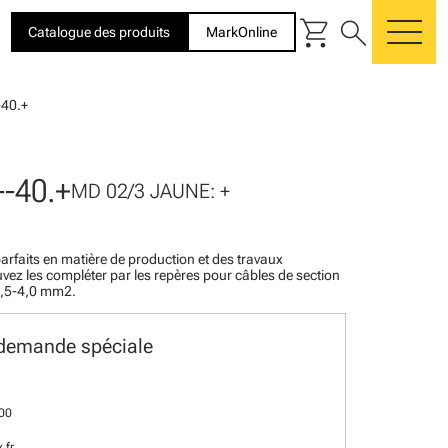
shopping_cart
search
Catalogue des produits
MarkOnline
me
40.+
-40.+
MD 02/3 JAUNE: +
arfaits en matière de production et des travaux
uvez les compléter par les repères pour câbles de section
1,5-4,0 mm2.
 demande spéciale
 00
.fr