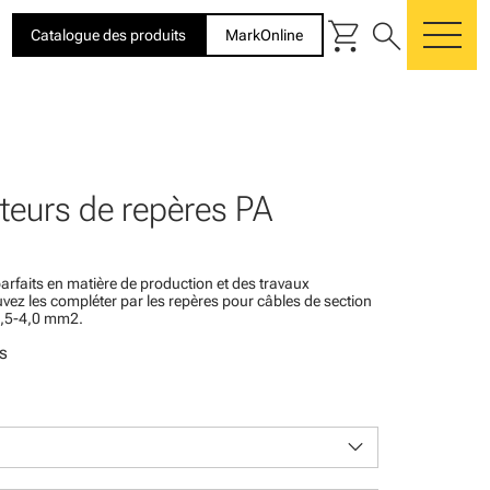
shopping_cart
search
Catalogue des produits
MarkOnline
me
teurs de repères PA
arfaits en matière de production et des travaux
uvez les compléter par les repères pour câbles de section
1,5-4,0 mm2.
s
keyboard_arrow_down