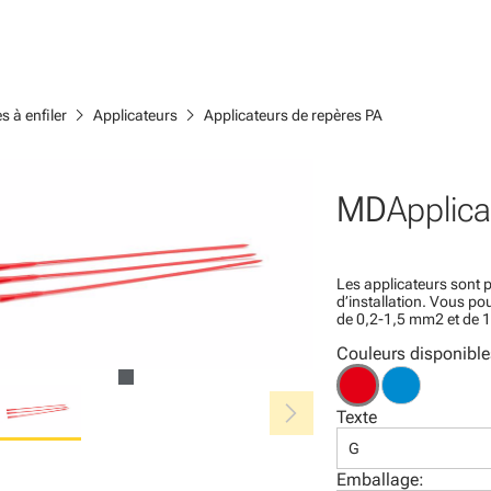
chevron_right
chevron_right
s à enfiler
Applicateurs
Applicateurs de repères PA
MD
Applica
Les applicateurs sont p
d’installation. Vous po
de 0,2-1,5 mm2 et de 
Couleurs disponible
chevron_right
Texte
G
Emballage: