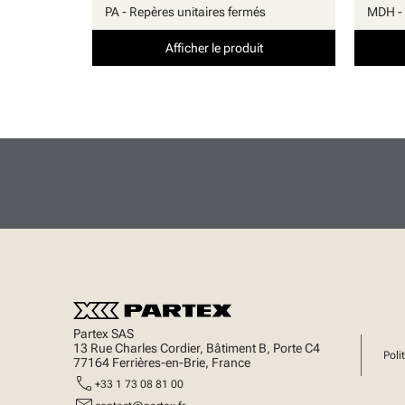
PA - Repères unitaires fermés
MDH - 
Afficher le produit
Partex SAS
13 Rue Charles Cordier, Bâtiment B, Porte C4
Poli
77164 Ferrières-en-Brie, France
call
+33 1 73 08 81 00
mail