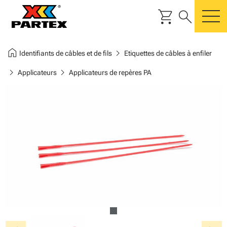
shopping_cart
search
m
home
chevron_right
Identifiants de câbles et de fils
Etiquettes de câbles à enfiler
chevron_right
chevron_right
Applicateurs
Applicateurs de repères PA