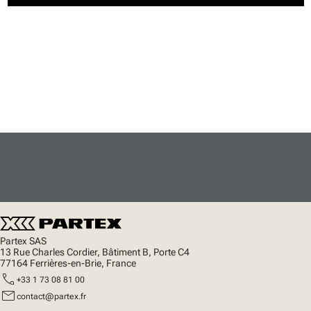
Partex SAS
13 Rue Charles Cordier, Bâtiment B, Porte C4
77164 Ferrières-en-Brie, France
call
+33 1 73 08 81 00
mail
contact@partex.fr