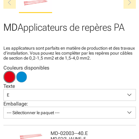
chevron_left
chevron_right
MD
Applicateurs de repères PA
Les applicateurs sont parfaits en matière de production et des travaux
d’installation. Vous pouvez les compléter par les repères pour câbles
de section de 0,2-1,5 mm2 et de 1,5-4,0 mm2.
Couleurs disponibles
Texte
keyboard_arrow_down
E
Emballage:
keyboard_arrow_down
--- Sélectionner le paquet ---
MD-02003--40.E
MD 02/3 JAUNE: E