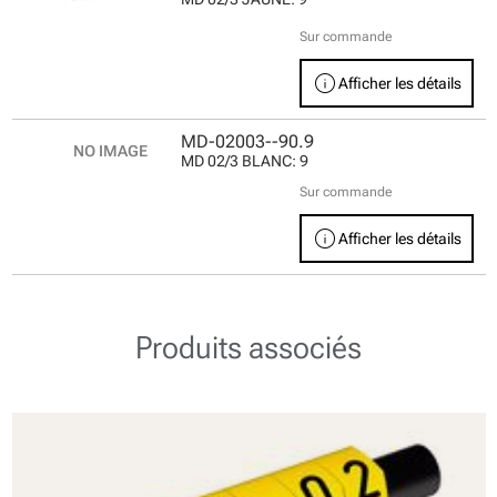
Sur commande
info
Afficher les détails
MD-02003--90.9
MD 02/3 BLANC: 9
Sur commande
info
Afficher les détails
Produits associés