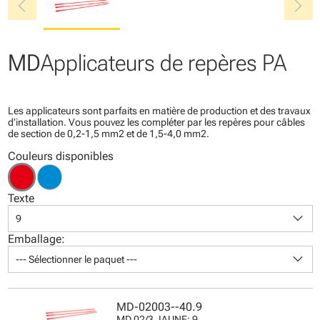
chevron_left
chevron_right
MD
Applicateurs de repères PA
Les applicateurs sont parfaits en matière de production et des travaux
d’installation. Vous pouvez les compléter par les repères pour câbles
de section de 0,2-1,5 mm2 et de 1,5-4,0 mm2.
Couleurs disponibles
Texte
keyboard_arrow_down
9
Emballage:
keyboard_arrow_down
--- Sélectionner le paquet ---
MD-02003--40.9
MD 02/3 JAUNE: 9