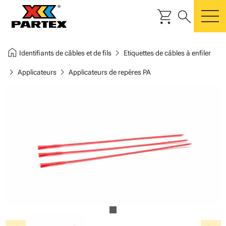
shopping_cart
search
m
home
chevron_right
Identifiants de câbles et de fils
Etiquettes de câbles à enfiler
chevron_right
chevron_right
Applicateurs
Applicateurs de repères PA