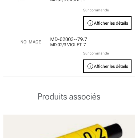
Sur commande
info
Afficher les détails
MD-02003--79.7
MD 02/3 VIOLET: 7
Sur commande
info
Afficher les détails
Produits associés