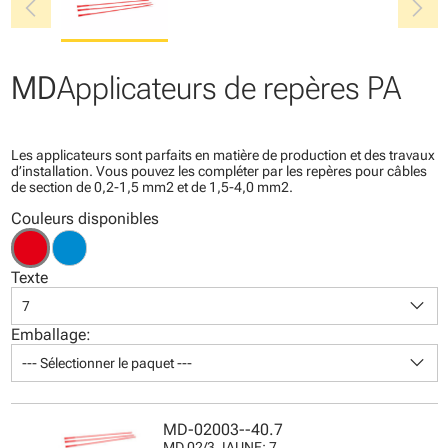
chevron_left
chevron_right
MD
Applicateurs de repères PA
Les applicateurs sont parfaits en matière de production et des travaux
d’installation. Vous pouvez les compléter par les repères pour câbles
de section de 0,2-1,5 mm2 et de 1,5-4,0 mm2.
Couleurs disponibles
Texte
keyboard_arrow_down
7
Emballage:
keyboard_arrow_down
--- Sélectionner le paquet ---
MD-02003--40.7
MD 02/3 JAUNE: 7