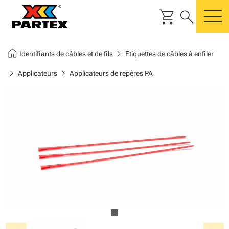
shopping_cart
search
m
home
chevron_right
Identifiants de câbles et de fils
Etiquettes de câbles à enfiler
chevron_right
chevron_right
Applicateurs
Applicateurs de repères PA