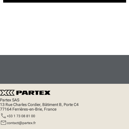
Partex SAS
13 Rue Charles Cordier, Bâtiment B, Porte C4
77164 Ferrières-en-Brie, France
call
+33 1 73 08 81 00
mail
contact@partex.fr