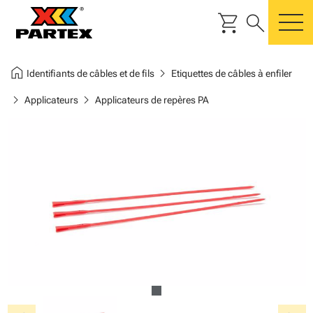
shopping_cart
search
m
home
chevron_right
Identifiants de câbles et de fils
Etiquettes de câbles à enfiler
chevron_right
chevron_right
Applicateurs
Applicateurs de repères PA