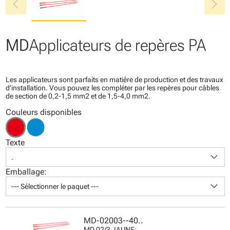
chevron_left
chevron_right
MD
Applicateurs de repères PA
Les applicateurs sont parfaits en matière de production et des travaux
d’installation. Vous pouvez les compléter par les repères pour câbles
de section de 0,2-1,5 mm2 et de 1,5-4,0 mm2.
Couleurs disponibles
Texte
keyboard_arrow_down
.
Emballage:
keyboard_arrow_down
--- Sélectionner le paquet ---
MD-02003--40..
MD 02/3 JAUNE: .