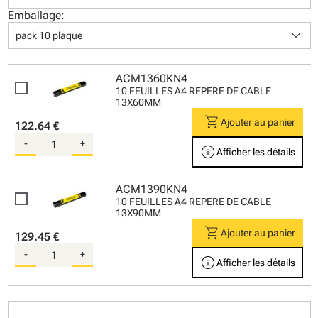
Emballage:
keyboard_arrow_down
pack 10 plaque
ACM1360KN4
10 FEUILLES A4 REPERE DE CABLE
13X60MM
shopping_cart
Ajouter au panier
122.64 €
-
+
info
Afficher les détails
ACM1390KN4
10 FEUILLES A4 REPERE DE CABLE
13X90MM
shopping_cart
Ajouter au panier
129.45 €
-
+
info
Afficher les détails