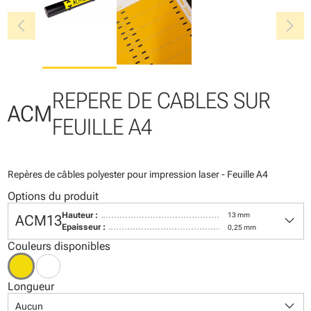
chevron_left
chevron_right
REPERE DE CABLES SUR
ACM
FEUILLE A4
Repères de câbles polyester pour impression laser - Feuille A4
Options du produit
keyboard_arrow_down
Hauteur :
13 mm
ACM13
Epaisseur :
0,25 mm
Couleurs disponibles
Longueur
keyboard_arrow_down
Aucun