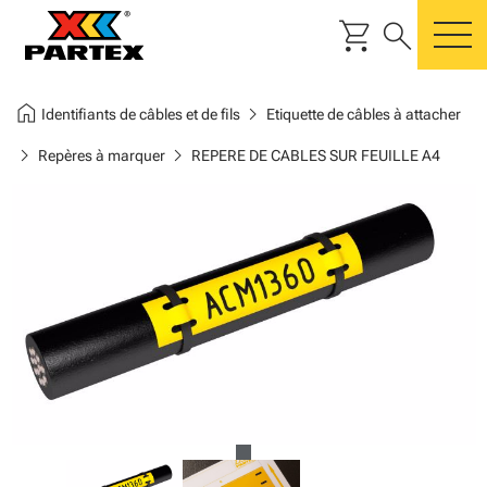
shopping_cart
search
m
home
chevron_right
Identifiants de câbles et de fils
Etiquette de câbles à attacher
chevron_right
chevron_right
Repères à marquer
REPERE DE CABLES SUR FEUILLE A4