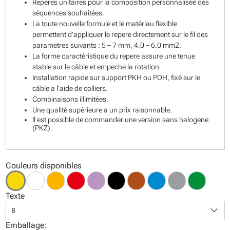
Reperes unitaires pour la composition personnalisée des
séquences souhaitées.
La toute nouvelle formule et le matériau flexible
permettent d’appliquer le repere directement sur le fil des
parametres suivants : 5 – 7 mm, 4.0 – 6.0 mm2.
La forme caractéristique du repere assure une tenue
stable sur le câble et empeche la rotation.
Installation rapide sur support PKH ou POH, fixé sur le
câble a l’aide de colliers.
Combinaisons illimitées.
Une qualité supérieure a un prix raisonnable.
Il est possible de commander une version sans halogene
(PKZ).
Couleurs disponibles
Texte
keyboard_arrow_down
8
Emballage: