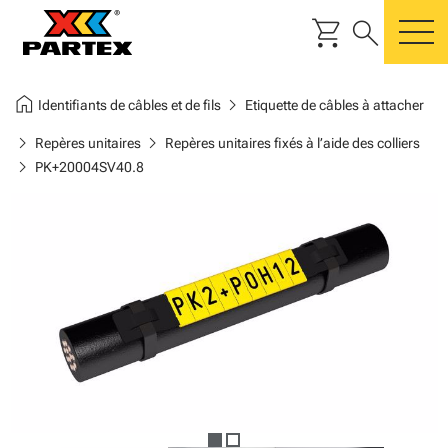
shopping_cart
search
m
home
chevron_right
Identifiants de câbles et de fils
Etiquette de câbles à attacher
chevron_right
chevron_right
Repères unitaires
Repères unitaires fixés à l’aide des colliers
chevron_right
PK+20004SV40.8