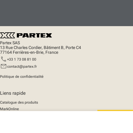
Partex SAS
13 Rue Charles Cordier, Bâtiment B, Porte C4
77164 Ferrières-en-Brie, France
call
+33 1 73 08 81 00
mail
contact@partex.fr
Politique de confidentialité
Liens rapide
Catalogue des produits
MarkOnline
Actualités
close
Support
Votre panier
We mark the future
A propos de nous