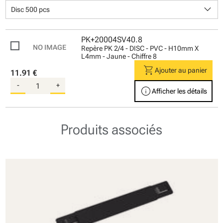
keyboard_arrow_down
Disc 500 pcs
PK+20004SV40.8
Repère PK 2/4 - DISC - PVC - H10mm X
L4mm - Jaune - Chiffre 8
shopping_cart
Ajouter au panier
11.91 €
-
+
info
Afficher les détails
Produits associés