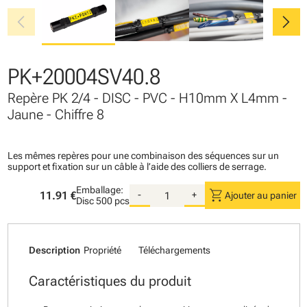
chevron_left
chevron_right
PK+20004SV40.8
Repère PK 2/4 - DISC - PVC - H10mm X L4mm -
Jaune - Chiffre 8
Les mêmes repères pour une combinaison des séquences sur un
support et fixation sur un câble à l’aide des colliers de serrage.
Emballage:
shopping_cart
11.91 €
-
+
Ajouter au panier
Disc
500 pcs
Description
Propriété
Téléchargements
Caractéristiques du produit