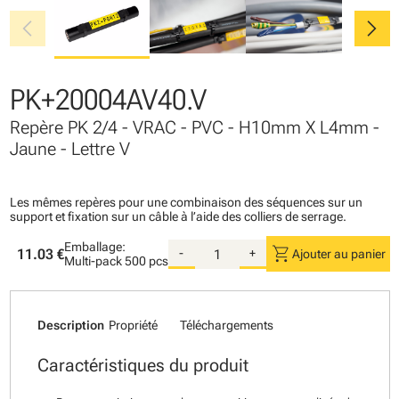
chevron_left
chevron_right
PK+20004AV40.V
Repère PK 2/4 - VRAC - PVC - H10mm X L4mm -
Jaune - Lettre V
Les mêmes repères pour une combinaison des séquences sur un
support et fixation sur un câble à l’aide des colliers de serrage.
Emballage:
shopping_cart
11.03 €
-
+
Ajouter au panier
Multi-pack
500 pcs
Description
Propriété
Téléchargements
Caractéristiques du produit