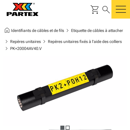
shopping_cart
search
m
home
chevron_right
Identifiants de câbles et de fils
Etiquette de câbles à attacher
chevron_right
chevron_right
Repères unitaires
Repères unitaires fixés à l’aide des colliers
chevron_right
PK+20004AV40.V