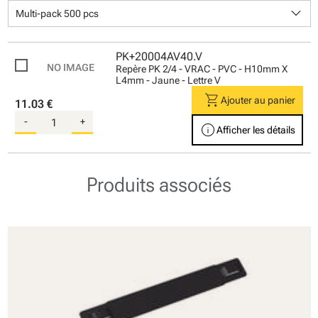
keyboard_arrow_down
Multi-pack 500 pcs
PK+20004AV40.V
Repère PK 2/4 - VRAC - PVC - H10mm X
L4mm - Jaune - Lettre V
shopping_cart
Ajouter au panier
11.03 €
-
+
info
Afficher les détails
Produits associés