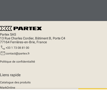
Partex SAS
13 Rue Charles Cordier, Bâtiment B, Porte C4
77164 Ferrières-en-Brie, France
call
+33 1 73 08 81 00
mail
contact@partex.fr
Politique de confidentialité
Liens rapide
Catalogue des produits
MarkOnline
Actualités
close
Support
Votre panier
We mark the future
A propos de nous