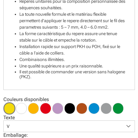
Reperes unitaires pour la composition personnalisée des
séquences souhaitées.
La toute nouvelle formule et le matériau flexible
permettent d’appliquer le repere directement sur le fil des
parametres suivants : 5 – 7 mm, 4.0 – 6.0 mm2.
La forme caractéristique du repere assure une tenue
stable sur le câble et empeche la rotation.
Installation rapide sur support PKH ou POH, fixé sur le
câble a l’aide de colliers.
Combinaisons illimitées.
Une qualité supérieure a un prix raisonnable.
Il est possible de commander une version sans halogene
(PKZ).
Couleurs disponibles
Texte
keyboard_arrow_down
V
Emballage: