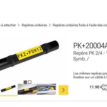
chevron_right
chevron_right
s à attacher
Repères unitaires
Repères unitaires fixés à l’aide des col
PK+20004A
Repère PK 2/4 
Symb. /
Les mêmes repères pou
fixation sur un câble à 
Em
chevron_right
11.90 €
Mu