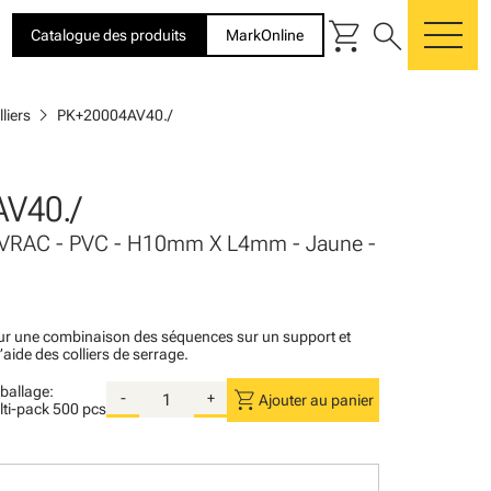
shopping_cart
search
Catalogue des produits
MarkOnline
me
chevron_right
liers
PK+20004AV40./
V40./
- VRAC - PVC - H10mm X L4mm - Jaune -
r une combinaison des séquences sur un support et
l’aide des colliers de serrage.
ballage:
shopping_cart
-
+
Ajouter au panier
lti-pack
500 pcs