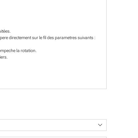
itées.
epere directement sur le fil des parametres suivants :
empeche la rotation.
iers.
keyboard_arrow_down