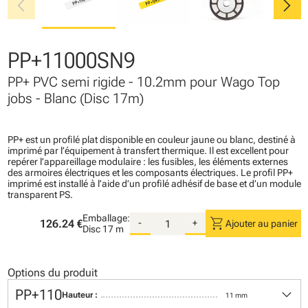
chevron_left
chevron_right
PP+11000SN9
PP+ PVC semi rigide - 10.2mm pour Wago Top
jobs - Blanc (Disc 17m)
PP+ est un profilé plat disponible en couleur jaune ou blanc, destiné à
imprimé par l’équipement à transfert thermique. Il est excellent pour
repérer l’appareillage modulaire : les fusibles, les éléments externes
des armoires électriques et les composants électriques. Le profil PP+
imprimé est installé à l’aide d’un profilé adhésif de base et d’un module
transparent PS.
Emballage:
shopping_cart
126.24 €
-
+
Ajouter au panier
Disc
17 m
Options du produit
keyboard_arrow_down
PP+110
Hauteur :
11 mm