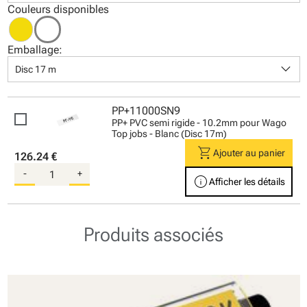
Couleurs disponibles
Emballage:
keyboard_arrow_down
Disc 17 m
PP+11000SN9
PP+ PVC semi rigide - 10.2mm pour Wago
Top jobs - Blanc (Disc 17m)
shopping_cart
Ajouter au panier
126.24 €
-
+
info
Afficher les détails
Produits associés