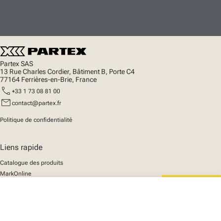
Partex SAS
13 Rue Charles Cordier, Bâtiment B, Porte C4
77164 Ferrières-en-Brie, France
call
+33 1 73 08 81 00
mail
contact@partex.fr
Politique de confidentialité
Liens rapide
Catalogue des produits
MarkOnline
Actualités
close
Support
Votre panier
We mark the future
A propos de nous