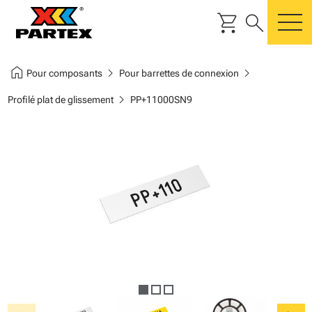
shopping_cart
search
m
home
chevron_right
chevron_right
Pour composants
Pour barrettes de connexion
chevron_right
Profilé plat de glissement
PP+11000SN9