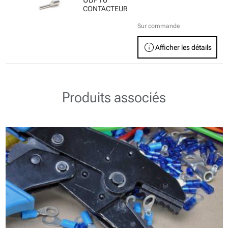
CONTACTEUR
Sur commande
info
Afficher les détails
Produits associés