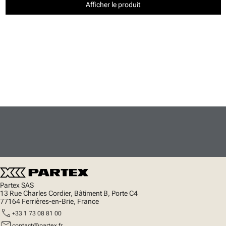
Afficher le produit
Partex SAS
13 Rue Charles Cordier, Bâtiment B, Porte C4
77164 Ferrières-en-Brie, France
call
+33 1 73 08 81 00
mail
contact@partex.fr