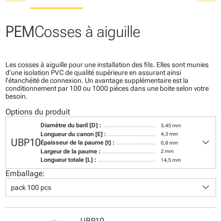
PEM
Cosses à aiguille
Les cosses à aiguille pour une installation des fils. Elles sont munies
d’une isolation PVC de qualité supérieure en assurant ainsi
l’étanchéité de connexion. Un avantage supplémentaire est la
conditionnement par 100 ou 1000 pièces dans une boite selon votre
besoin.
Options du produit
Diamètre du baril [D] :
3,45 mm
Longueur du canon [E] :
4,3 mm
keyboard_arrow_down
UBP10
Épaisseur de la paume [t] :
0,8 mm
Largeur de la paume :
2 mm
Longueur totale [L] :
14,5 mm
Emballage:
keyboard_arrow_down
pack 100 pcs
UBP10