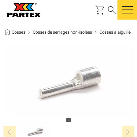
shopping_cart
search
m
home
chevron_right
chevron_right
Cosses
Cosses de serrages non-isolées
Cosses à aiguille
chevron_left
chevron_right