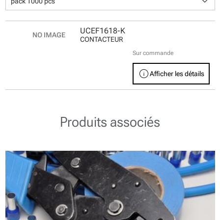
keyboard_arrow_down
pack 1000 pcs
UCEF1618-K
CONTACTEUR
Sur commande
info
Afficher les détails
Produits associés