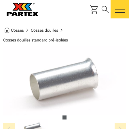
shopping_cart
search
m
home
chevron_right
chevron_right
Cosses
Cosses douilles
Cosses douilles standard pré-isolées