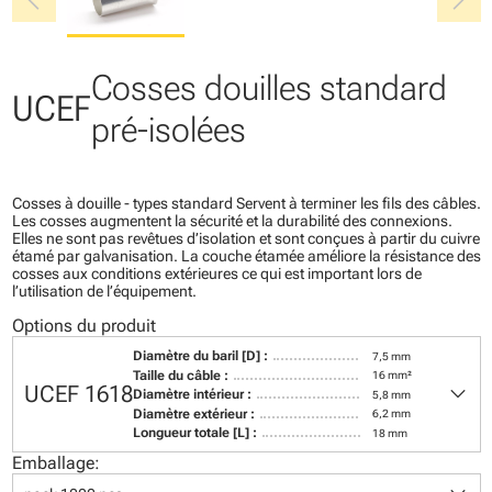
chevron_left
chevron_right
Cosses douilles standard
UCEF
pré-isolées
Cosses à douille - types standard Servent à terminer les fils des câbles.
Les cosses augmentent la sécurité et la durabilité des connexions.
Elles ne sont pas revêtues d’isolation et sont conçues à partir du cuivre
étamé par galvanisation. La couche étamée améliore la résistance des
cosses aux conditions extérieures ce qui est important lors de
l’utilisation de l’équipement.
Options du produit
Diamètre du baril [D] :
7,5 mm
Taille du câble :
16 mm²
keyboard_arrow_down
UCEF 1618
Diamètre intérieur :
5,8 mm
Diamètre extérieur :
6,2 mm
Longueur totale [L] :
18 mm
Emballage: