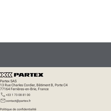
Partex SAS
13 Rue Charles Cordier, Bâtiment B, Porte C4
77164 Ferrières-en-Brie, France
call
+33 1 73 08 81 00
mail
contact@partex.fr
Politique de confidentialité